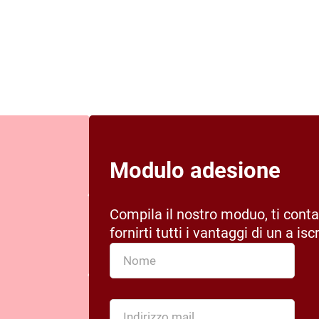
Modulo adesione
Compila il nostro moduo, ti cont
fornirti tutti i vantaggi di un a is
a
.
a di
gia e
ostante i