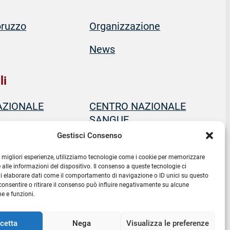
re un
mpre più
atorio,
isogno di
bruzzo
Organizzazione
i tessuti e
 flussi di
ie tutte le
News
,
ata
tutto
istanza
che
li
re
del
AZIONALE
CENTRO NAZIONALE
e l’afflusso
SANGUE
VIZI
Gestisci Consenso
le migliori esperienze, utilizziamo tecnologie come i cookie per memorizzare
 alle informazioni del dispositivo. Il consenso a queste tecnologie ci
i elaborare dati come il comportamento di navigazione o ID unici su questo
consentire o ritirare il consenso può influire negativamente su alcune
he e funzioni.
cetta
Nega
Visualizza le preferenze