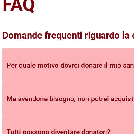
FAQ
Domande frequenti riguardo la
Per quale motivo dovrei donare il mio sa
Ma avendone bisogno, non potrei acquist
Il sangue umano è un prodotto naturale,
non ri
Donare il sangue è un atto volontario e gratui
solidarietà verso gli altri, esalta il valore della
rappresenta uno dei pochi momenti di vera me
Tutti possono diventare donatori?
Il sangue non può essere riprodotto in laborat