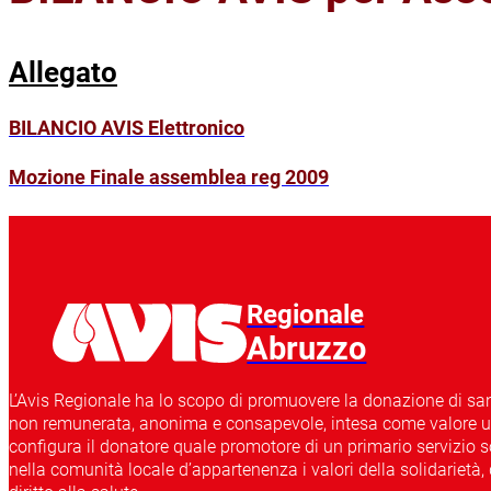
Allegato
BILANCIO AVIS Elettronico
Mozione Finale assemblea reg 2009
Regionale
Abruzzo
L’Avis Regionale ha lo scopo di promuovere la donazione di sang
non remunerata, anonima e consapevole, intesa come valore uma
configura il donatore quale promotore di un primario servizio so
nella comunità locale d’appartenenza i valori della solidarietà, d