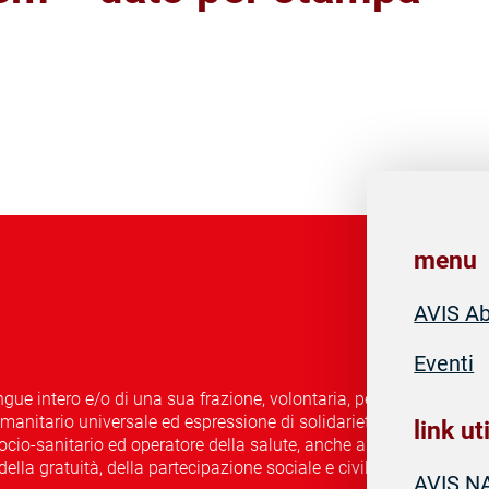
menu
AVIS A
Eventi
ue intero e/o di una sua frazione, volontaria, periodica, associ
nitario universale ed espressione di solidarietà e di civismo, 
link uti
cio-sanitario ed operatore della salute, anche al fine di diffonde
ella gratuità, della partecipazione sociale e civile e della tutela 
AVIS N