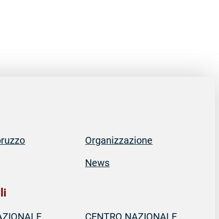
bruzzo
Organizzazione
News
ata
che
li
re
del
AZIONALE
CENTRO NAZIONALE