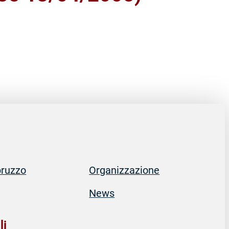
bruzzo
Organizzazione
News
ata
che
li