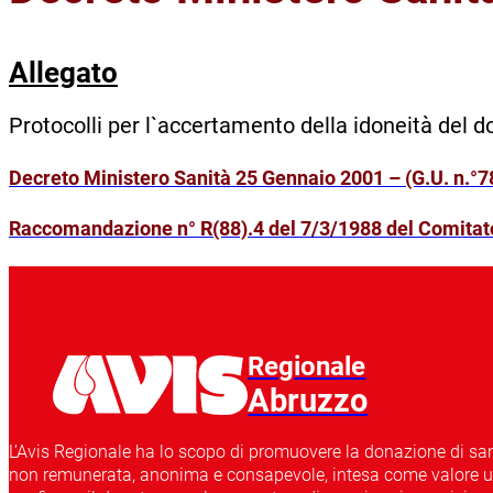
Allegato
Protocolli per l`accertamento della idoneità del
Decreto Ministero Sanità 25 Gennaio 2001 – (G.U. n.°
Raccomandazione n° R(88).4 del 7/3/1988 del Comitato 
Regionale
Abruzzo
L’Avis Regionale ha lo scopo di promuovere la donazione di sang
non remunerata, anonima e consapevole, intesa come valore uma