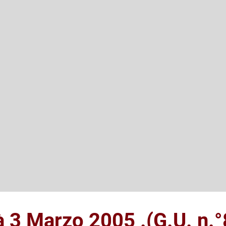
à 3 Marzo 2005 .(G.U. n.