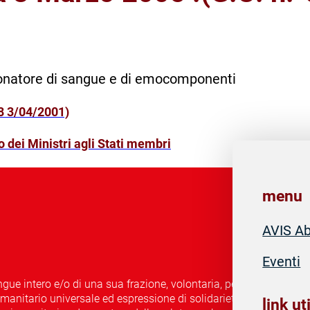
 donatore di sangue e di emocomponenti
78 3/04/2001)
dei Ministri agli Stati membri
menu
AVIS A
Eventi
ue intero e/o di una sua frazione, volontaria, periodica, associ
nitario universale ed espressione di solidarietà e di civismo, 
link uti